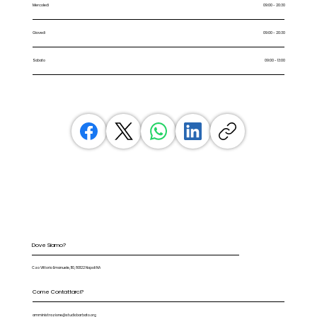
Mercoledi
09:00 - 20:30
Giovedi
09:00 - 20:30
Sabato
09:00 - 13:00
Dove Siamo?
C.so Vittorio Emanuele, 110, 80122 Napoli NA
Come Contattarci?
amministrazione@studiobarbato.org